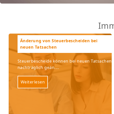
Imm
Änderung von Steuerbescheiden bei
neuen Tatsachen
Steuerbescheide können bei neuen Tatsachen
nachträglich geän....
Weiterlesen