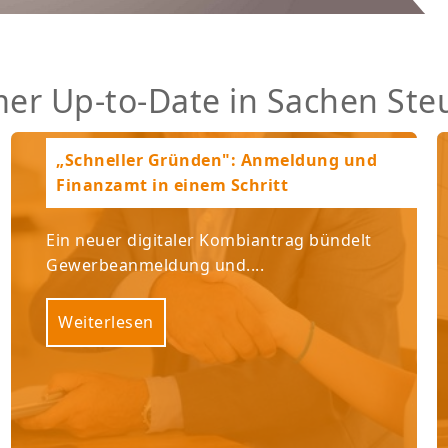
er Up-to-Date in Sachen Ste
„Schneller Gründen": Anmeldung und
Finanzamt in einem Schritt
Ein neuer digitaler Kombiantrag bündelt
Gewerbeanmeldung und....
Weiterlesen