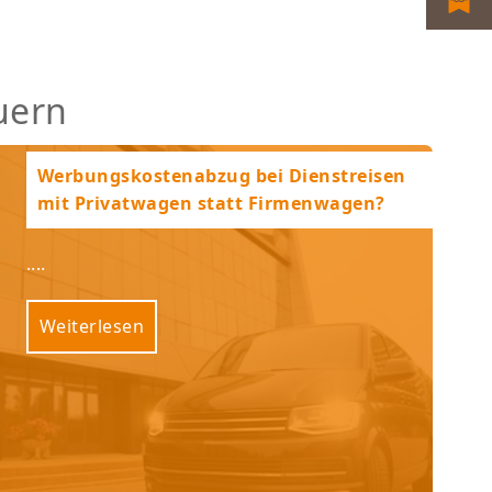
uern
Werbungskostenabzug bei Dienstreisen
mit Privatwagen statt Firmenwagen?
....
Weiterlesen