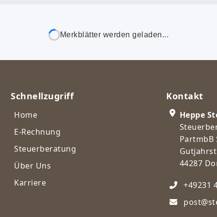
Fehler: Failed to fetch
Schnellzugriff
Kontakt
Home
Heppe St
Steuerbe
E-Rechnung
PartmbB 
Steuerberatung
Gutjahrst
44287 D
Über Uns
Karriere
+49231 