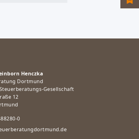
einborn Henczka
ratung Dortmund
Steuerberatungs-Gesellschaft
raße 12
ortmund
488280-0