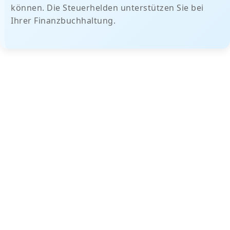
können. Die Steuerhelden unterstützen Sie bei
Ihrer Finanzbuchhaltung.
Wir erledigen für Sie:
Sortierung und Buchung von Belegen (inklusive
e-Rechnungen
) sowie digitale Archivierung
Einlesen von Kontoauszügen über Elektronik-
Banking
Übernahme von Buchführungsdaten
über
DATEV
-Schnittstelle
Debitoren- und Kreditorenbuchhaltung