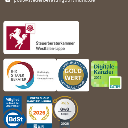
post@steuerberatungdortmund.de