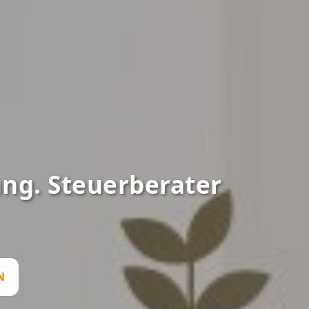
g. Steuerberater
N