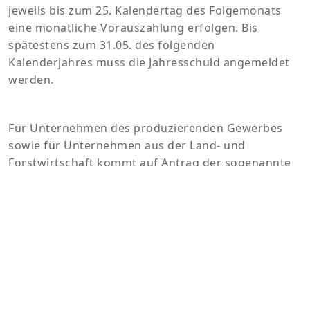
jeweils bis zum 25. Kalendertag des Folgemonats
eine monatliche Vorauszahlung erfolgen. Bis
spätestens zum 31.05. des folgenden
Kalenderjahres muss die Jahresschuld angemeldet
werden.
Für Unternehmen des produzierenden Gewerbes
sowie für Unternehmen aus der Land- und
Forstwirtschaft kommt auf Antrag der sogenannte
Spitzenausgleich nach §2 StromStG zum Tragen,
über den die Unternehmen die Möglichkeit haben,
einen Teil der von Ihnen entrichteten Strom- und
Energiesteuern zurück zu erhalten.
Dazu müssen sie allerdings den Nachweis über ein
betriebliches Energiemanagement erbringen. Ein
großer Teil der Einnahmen aus der Stromsteuer
fließt in die Rentenkasse.