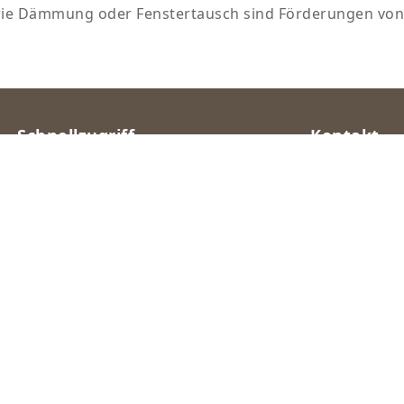
e Dämmung oder Fenstertausch sind Förderungen von
Schnellzugriff
Kontakt
Home
Heppe St
Steuerbe
E-Rechnung
PartmbB 
Steuerberatung
Gutjahrs
44287 D
Über Uns
Karriere
+49231 
post@st