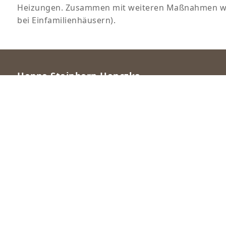
Heizungen. Zusammen mit weiteren Maßnahmen wi
bei Einfamilienhäusern).
Heppe Steinborn Henczka
Ihre kompetente Steuerkanzlei in Dortmund. Wir
bieten professionelle Beratung und
maßgeschneiderte Lösungen für Unternehmen
und Privatpersonen.
Jetzt Steuerberater wechseln!