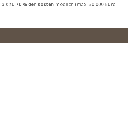
 bis zu
70 % der Kosten
möglich (max. 30.000 Euro
einborn Henczka
ratung Dortmund
Steuerberatungs-Gesellschaft
traße 12
ortmund
488280-0
euerberatungdortmund.de