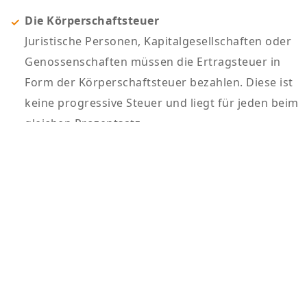
Die Körperschaftsteuer
Juristische Personen, Kapitalgesellschaften oder
Genossenschaften müssen die Ertragsteuer in
Form der Körperschaftsteuer bezahlen. Diese ist
keine progressive Steuer und liegt für jeden beim
gleichen Prozentsatz.
Die Gewerbesteuer
Zusätzlich fällt die Gewerbesteuer unter die
Ertragsteuer. Diese wird als lokale Steuer
bezeichnet, da sie abhängig vom Hebesatz einer
Gemeinde ist. So können sich Gewerbesteuern
verschiedener Gemeinden sehr unterscheiden.